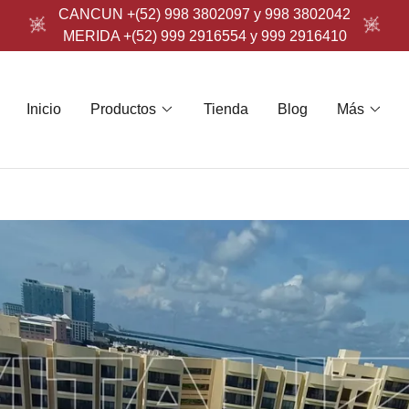
CANCUN +(52) 998 3802097 y 998 3802042
MERIDA +(52) 999 2916554 y 999 2916410
Inicio
Productos
Tienda
Blog
Más